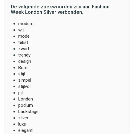
De volgende zoekwoorden zijn aan Fashion
Week London Silver verbonden.
modern
wit
mode
tekst
zwart
trendy
design
Bord
stijl
simpel
stijlvol
pijl
Londen
podium
backstage
zilver
luxe
elegant