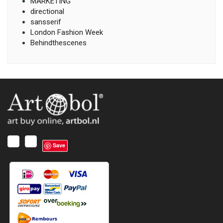
MARKETING
directional
sansserif
London Fashion Week
Behindthescenes
Save