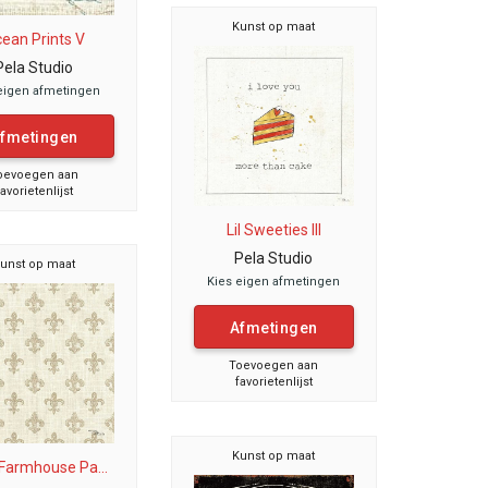
Kunst op maat
ean Prints V
Pela Studio
eigen afmetingen
fmetingen
oevoegen aan
favorietenlijst
Lil Sweeties III
Pela Studio
unst op maat
Kies eigen afmetingen
Afmetingen
Toevoegen aan
favorietenlijst
Kunst op maat
 Farmhouse Pa...