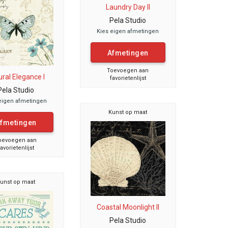
Laundry Day II
Pela Studio
Kies eigen afmetingen
Afmetingen
Toevoegen aan
ral Elegance I
favorietenlijst
Pela Studio
eigen afmetingen
Kunst op maat
fmetingen
oevoegen aan
favorietenlijst
unst op maat
Coastal Moonlight II
Pela Studio