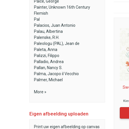
Paice, George
Painter, Unknown 16th Century
Flemish
Pal
Palacios, Juan Antonio
Palau, Albertina
Palenske, R.H.
Paleologu (PAL), Jean de
Paleta, Anna
Palizzi, Filippo
Palladio, Andrea
Pallan, Nancy S.
Palma, Jacopo il Vecchio
Palmer, Michael
Swe
More »
Kie
Eigen afbeelding uploaden
Print uw eigen afbeelding op canvas