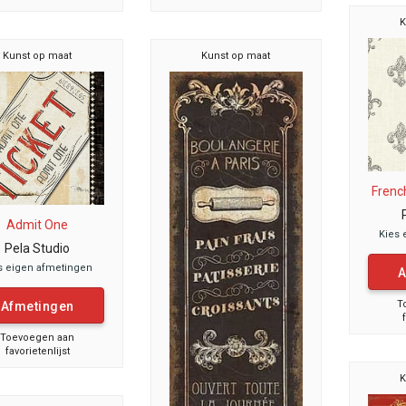
K
Kunst op maat
Kunst op maat
Frenc
Admit One
Kies 
Pela Studio
s eigen afmetingen
A
T
Afmetingen
Toevoegen aan
favorietenlijst
K