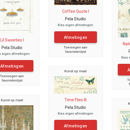
Coffee Quote I
Pela Studio
Kies eigen afmetingen
Afmetingen
Lil Sweeties I
Natu
Pela Studio
Toevoegen aan
favorietenlijst
s eigen afmetingen
Kies 
Afmetingen
A
Kunst op maat
Toevoegen aan
T
favorietenlijst
Time Flies III
Kunst op maat
K
Pela Studio
Kies eigen afmetingen
Afmetingen