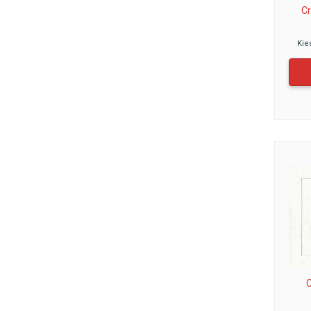
C
Kie
C