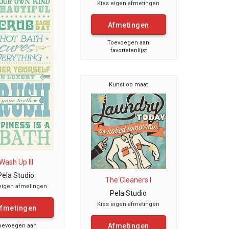
Kies eigen afmetingen
Afmetingen
Toevoegen aan
favorietenlijst
Kunst op maat
Wash Up III
Pela Studio
The Cleaners I
eigen afmetingen
Pela Studio
Kies eigen afmetingen
fmetingen
Afmetingen
oevoegen aan