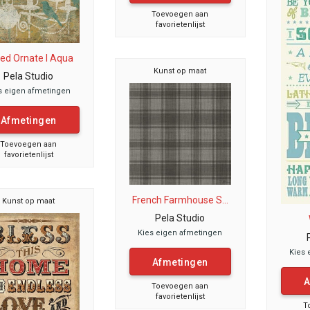
Toevoegen aan
favorietenlijst
ed Ornate I Aqua
Kunst op maat
Pela Studio
s eigen afmetingen
Afmetingen
Toevoegen aan
favorietenlijst
French Farmhouse S...
Kunst op maat
Pela Studio
Kies eigen afmetingen
Kies 
Afmetingen
A
Toevoegen aan
favorietenlijst
T