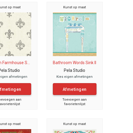
unst op maat
Kunst op maat
h Farmhouse S...
Bathroom Words Sink II
Pela Studio
Pela Studio
eigen afmetingen
Kies eigen afmetingen
fmetingen
Afmetingen
oevoegen aan
Toevoegen aan
favorietenlijst
favorietenlijst
unst op maat
Kunst op maat