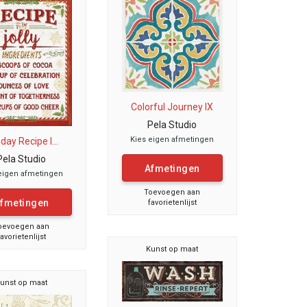
Colorful Journey IX
Pela Studio
Kies eigen afmetingen
iday Recipe I...
Pela Studio
Afmetingen
eigen afmetingen
Toevoegen aan
fmetingen
favorietenlijst
oevoegen aan
favorietenlijst
Kunst op maat
unst op maat