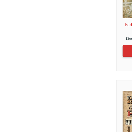
Fad
Kie