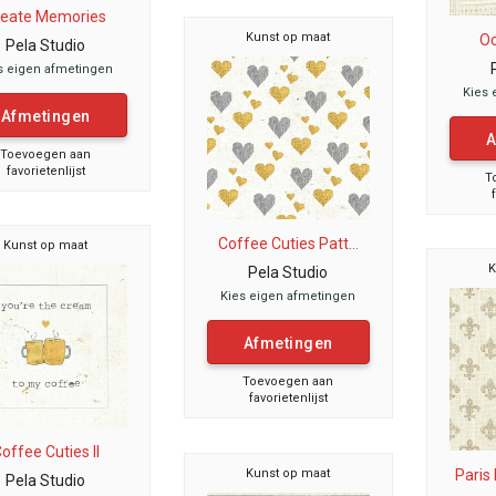
reate Memories
Kunst op maat
Oc
Pela Studio
s eigen afmetingen
Kies 
Afmetingen
A
Toevoegen aan
favorietenlijst
T
Coffee Cuties Patt...
Kunst op maat
K
Pela Studio
Kies eigen afmetingen
Afmetingen
Toevoegen aan
favorietenlijst
offee Cuties II
Kunst op maat
Paris
Pela Studio