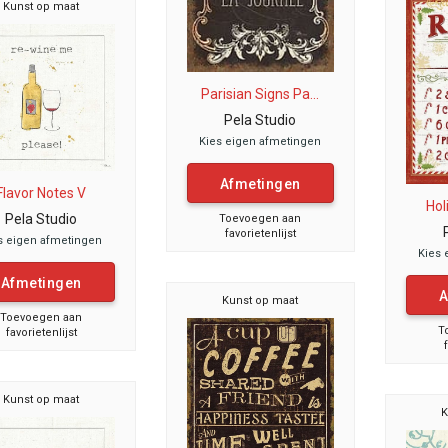
Kunst op maat
Parisian Signs Pa...
Pela Studio
Kies eigen afmetingen
Afmetingen
Flavor Notes V
Hol
Pela Studio
Toevoegen aan
favorietenlijst
s eigen afmetingen
Kies 
Afmetingen
A
Kunst op maat
Toevoegen aan
T
favorietenlijst
Kunst op maat
K