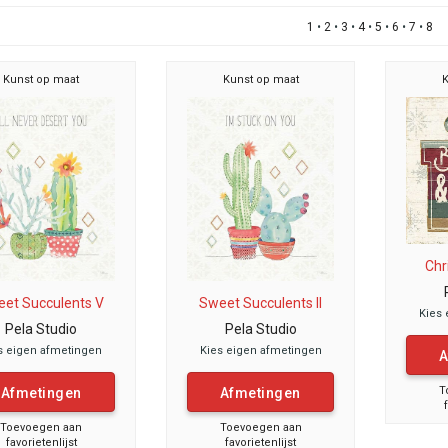
1
•
2
•
3
•
4
•
5
•
6
•
7
•
8
Kunst op maat
Kunst op maat
K
Chr
et Succulents V
Sweet Succulents II
Kies 
Pela Studio
Pela Studio
s eigen afmetingen
Kies eigen afmetingen
A
T
Afmetingen
Afmetingen
Toevoegen aan
Toevoegen aan
favorietenlijst
favorietenlijst