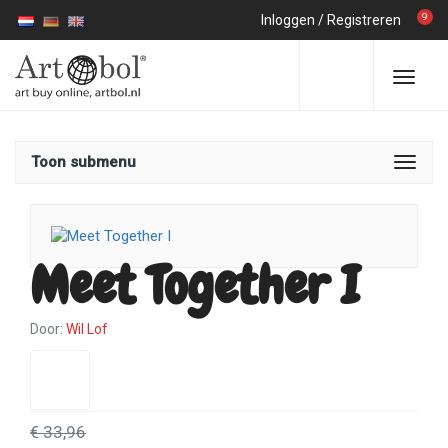
9
Inloggen
/
Registreren
Toon submenu
Meet Together I
Door:
Wil Lof
€ 33,96