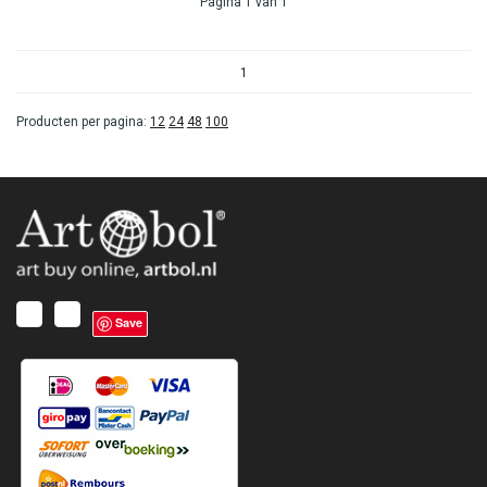
Pagina 1 van 1
1
Producten per pagina:
12
24
48
100
Save