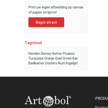
Print uw eigen afbeelding op canvas
of papier en lijst in!
Begin direct
Tagcloud
Honden
Disney
Humor
Picasso
Turquoise
Oranje
Geel
Groen
Bar
Badkamer
Oosters
Auto
Ingelijst
PRODU
Posters