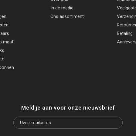
In de media
Veelgest
ijen
Ons assortiment
Verzendi
jsten
Retourne
aars
Betaling
p maat
Aanlevers
cks
oto
bonnen
Meld je aan voor onze nieuwsbrief