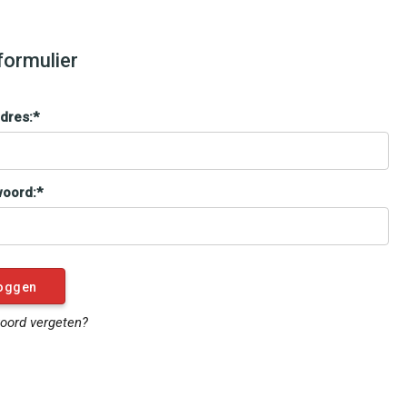
formulier
dres:*
oord:*
ord vergeten?