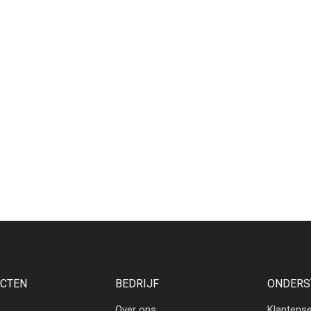
CTEN
BEDRIJF
ONDERS
Over ons
Klantense