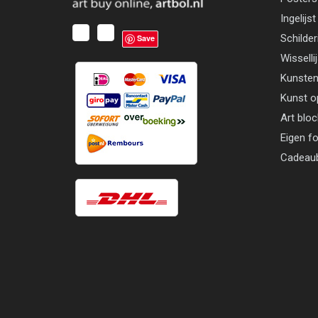
Ingelijst
Schilder
Save
Wisselli
Kunsten
Kunst o
Art blo
Eigen f
Cadeau