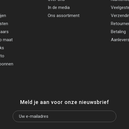
In de media
Veelgest
ijen
Ons assortiment
Verzendi
jsten
Retourne
aars
Betaling
p maat
Aanlevers
cks
oto
bonnen
Meld je aan voor onze nieuwsbrief