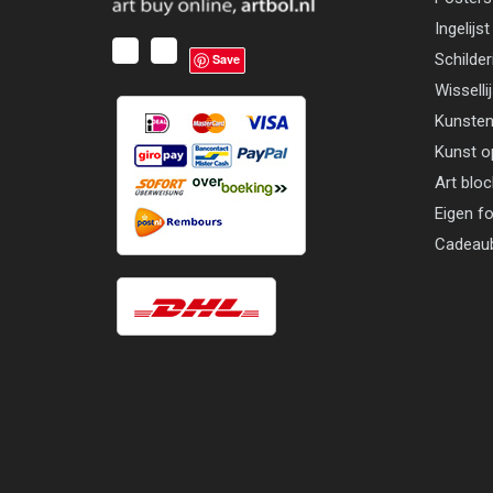
Ingelijst
Schilder
Save
Wisselli
Kunsten
Kunst o
Art blo
Eigen f
Cadeau