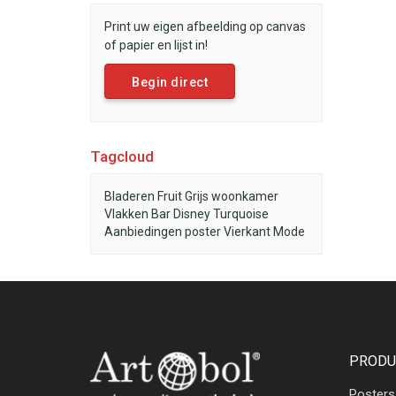
Print uw eigen afbeelding op canvas
of papier en lijst in!
Begin direct
Tagcloud
Bladeren
Fruit
Grijs
woonkamer
Vlakken
Bar
Disney
Turquoise
Aanbiedingen
poster
Vierkant
Mode
PRODU
Posters