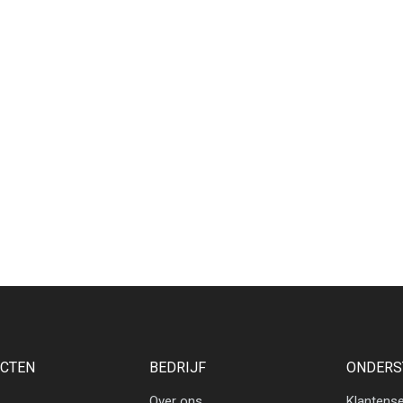
CTEN
BEDRIJF
ONDERS
Over ons
Klantense