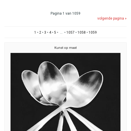
Pagina 1 van 1059
volgende pagina »
1
•
2
•
3
•
4
•
5
• ... •
1057
•
1058
•
1059
Kunst op maat