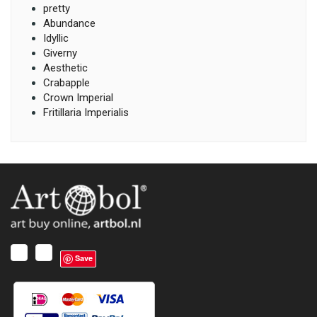
pretty
Abundance
Idyllic
Giverny
Aesthetic
Crabapple
Crown Imperial
Fritillaria Imperialis
Save