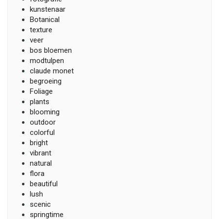
kunstenaar
Botanical
texture
veer
bos bloemen
modtulpen
claude monet
begroeing
Foliage
plants
blooming
outdoor
colorful
bright
vibrant
natural
flora
beautiful
lush
scenic
springtime