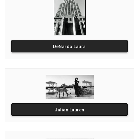
DeNardo Laura
Julian Lauren