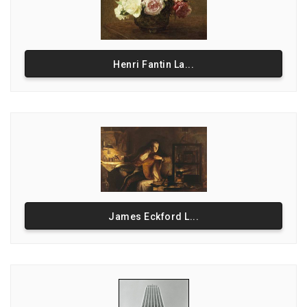
Henri Fantin La...
James Eckford L...