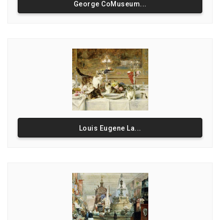
George CoMuseum...
Louis Eugene La...