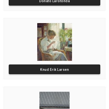
Donato Larotonda
Knud Erik Larsen