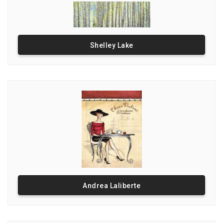
Shelley Lake
Andrea Laliberte