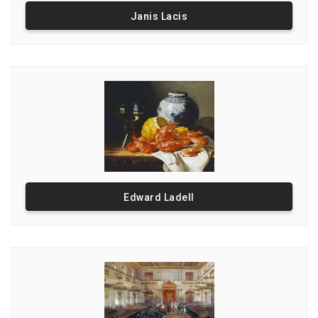
Janis Lacis
Edward Ladell