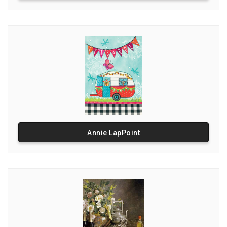
Annie LapPoint