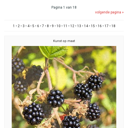
Pagina 1 van 18
volgende pagina »
1
•
2
•
3
•
4
•
5
•
6
•
7
•
8
•
9
•
10
•
11
•
12
•
13
•
14
•
15
•
16
•
17
•
18
Kunst op maat