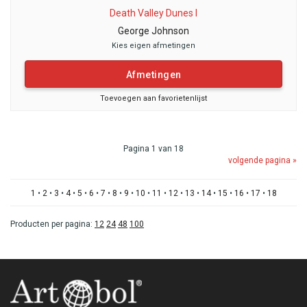
Death Valley Dunes I
George Johnson
Kies eigen afmetingen
Afmetingen
Toevoegen aan favorietenlijst
Pagina 1 van 18
volgende pagina »
1
•
2
•
3
•
4
•
5
•
6
•
7
•
8
•
9
•
10
•
11
•
12
•
13
•
14
•
15
•
16
•
17
•
18
Producten per pagina:
12
24
48
100