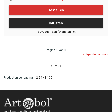
Bestellen
Inlijsten
Toevoegen aan favorietenlijst
Pagina 1 van 3
volgende pagina »
1
•
2
•
3
Producten per pagina:
12
24
48
100