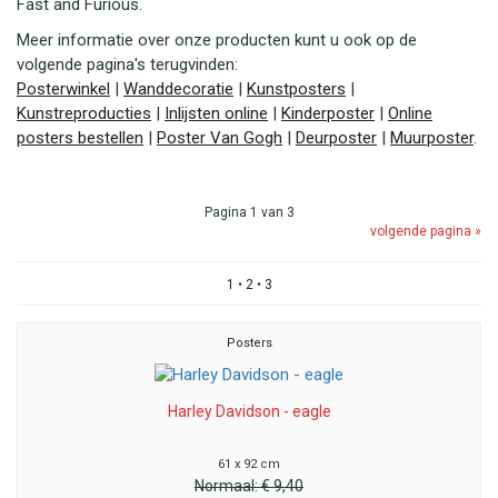
Fast and Furious.
Meer informatie over onze producten kunt u ook op de
volgende pagina's terugvinden:
Posterwinkel
|
Wanddecoratie
|
Kunstposters
|
Kunstreproducties
|
Inlijsten online
|
Kinderposter
|
Online
posters bestellen
|
Poster Van Gogh
|
Deurposter
|
Muurposter
.
Pagina 1 van 3
volgende pagina »
1
•
2
•
3
Posters
Harley Davidson - eagle
61 x 92 cm
Normaal:
€ 9,40