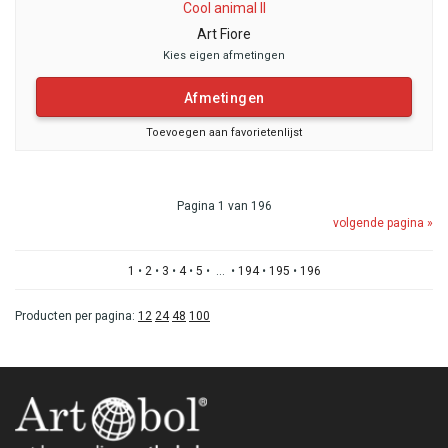
Cool animal II
Art Fiore
Kies eigen afmetingen
Afmetingen
Toevoegen aan favorietenlijst
Pagina 1 van 196
volgende pagina »
1
•
2
•
3
•
4
•
5
• ... •
194
•
195
•
196
Producten per pagina:
12
24
48
100