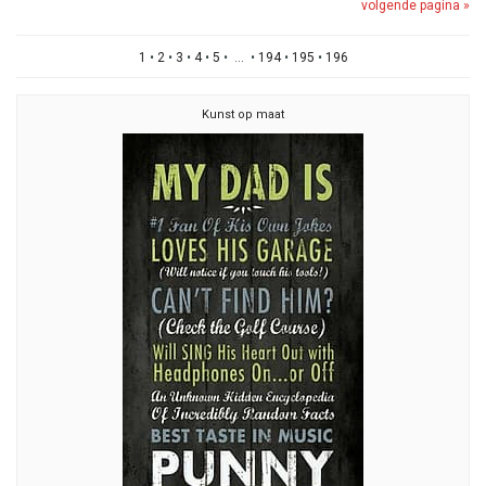
volgende pagina »
1
•
2
•
3
•
4
•
5
• ... •
194
•
195
•
196
Kunst op maat