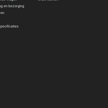
ng en bezorging
ren
pecificaties