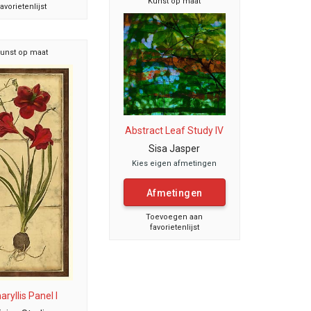
Kunst op maat
favorietenlijst
unst op maat
Abstract Leaf Study IV
Sisa Jasper
Kies eigen afmetingen
Afmetingen
Toevoegen aan
favorietenlijst
ryllis Panel I