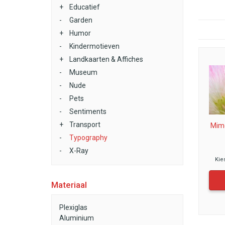
+
Educatief
-
Garden
+
Humor
-
Kindermotieven
+
Landkaarten & Affiches
-
Museum
-
Nude
-
Pets
-
Sentiments
+
Transport
Mim
-
Typography
-
X-Ray
Kie
Materiaal
Plexiglas
Aluminium