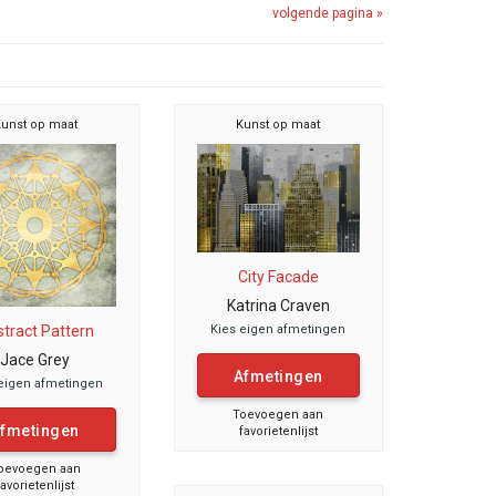
volgende pagina »
unst op maat
Kunst op maat
City Facade
Katrina Craven
tract Pattern
Kies eigen afmetingen
Jace Grey
Afmetingen
eigen afmetingen
Toevoegen aan
fmetingen
favorietenlijst
oevoegen aan
favorietenlijst