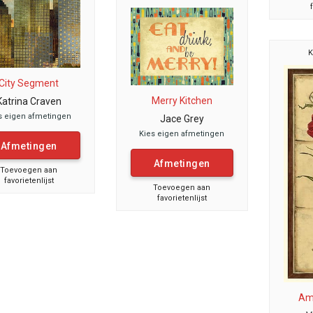
K
City Segment
Merry Kitchen
Katrina Craven
s eigen afmetingen
Jace Grey
Kies eigen afmetingen
Afmetingen
Afmetingen
Toevoegen aan
favorietenlijst
Toevoegen aan
favorietenlijst
Ama