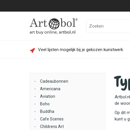
Veel lijsten mogelijk bij je gekozen kunstwerk
Ty
-
Cadeaubonnen
-
Americana
-
Aviation
Artbol.n
de woon
-
Boho
-
Buddha
Op dit 
kunt u 
-
Cafe Scenes
-
Childrens Art