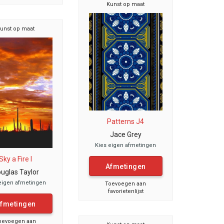
Kunst op maat
unst op maat
Patterns J4
Jace Grey
Kies eigen afmetingen
Sky a Fire I
Afmetingen
uglas Taylor
eigen afmetingen
Toevoegen aan
favorietenlijst
fmetingen
oevoegen aan