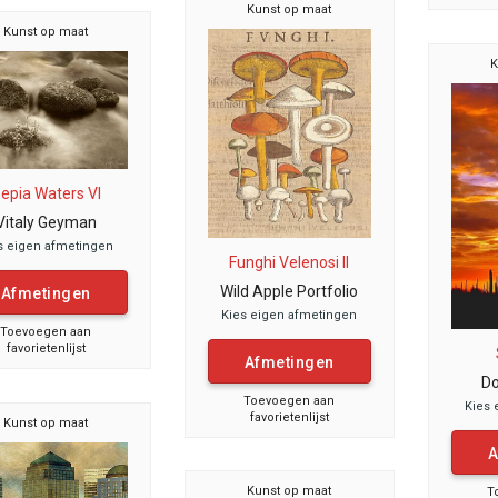
Kunst op maat
Kunst op maat
K
epia Waters VI
Vitaly Geyman
s eigen afmetingen
Funghi Velenosi II
Wild Apple Portfolio
Afmetingen
Kies eigen afmetingen
Toevoegen aan
favorietenlijst
Afmetingen
Do
Toevoegen aan
Kies 
favorietenlijst
Kunst op maat
A
Kunst op maat
T