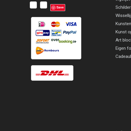
Schilder
Save
Wisselli
Kunsten
Kunst o
Art blo
Eigen f
Cadeau