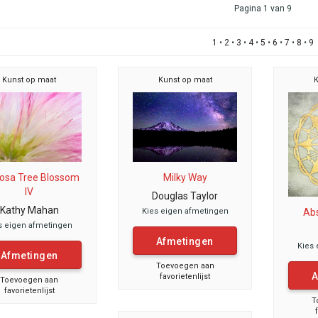
Pagina 1 van 9
1
•
2
•
3
•
4
•
5
•
6
•
7
•
8
•
9
Kunst op maat
Kunst op maat
K
osa Tree Blossom
Milky Way
IV
Douglas Taylor
Kathy Mahan
Abs
Kies eigen afmetingen
s eigen afmetingen
Afmetingen
Kies 
Afmetingen
Toevoegen aan
A
favorietenlijst
Toevoegen aan
favorietenlijst
T