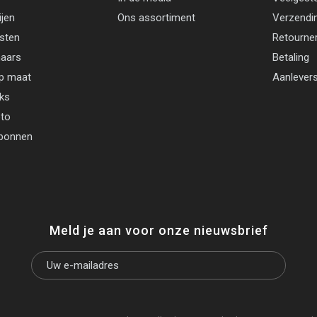
ijen
Ons assortiment
Verzendi
jsten
Retourne
aars
Betaling
p maat
Aanlevers
cks
oto
bonnen
Meld je aan voor onze nieuwsbrief