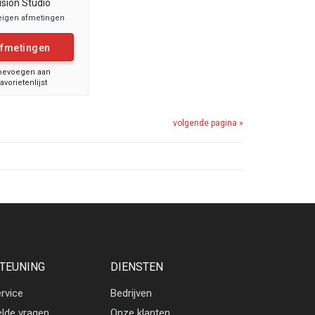
ision Studio
eigen afmetingen
fmetingen
oevoegen aan
favorietenlijst
volgende pagina »
TEUNING
DIENSTEN
rvice
Bedrijven
elde vragen
Onze klanten