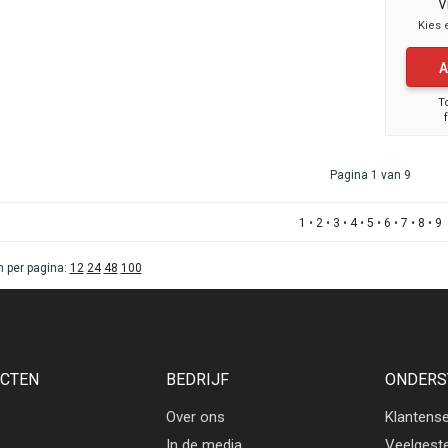
V
Kies 
A
T
Pagina 1 van 9
1
•
2
•
3
•
4
•
5
•
6
•
7
•
8
•
9
 per pagina:
12
24
48
100
CTEN
BEDRIJF
ONDERS
Over ons
Klantense
In de media
Veelgest