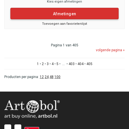
Kies eigen afmetingen
Afmetingen
Toevoegen aan favorietenlijst
Pagina 1 van 405
volgende pagina »
1
•
2
•
3
•
4
•
5
• ... •
403
•
404
•
405
Producten per pagina:
12
24
48
100