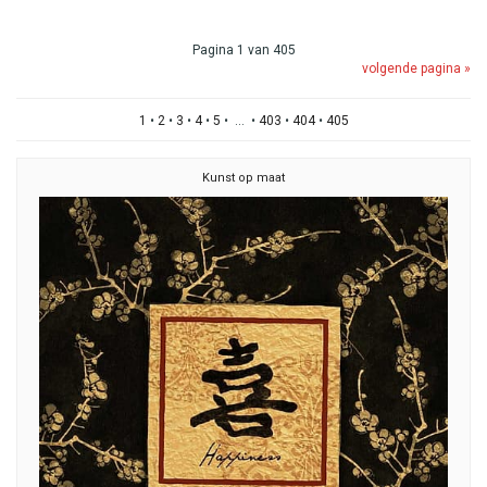
Pagina 1 van 405
volgende pagina »
1
•
2
•
3
•
4
•
5
• ... •
403
•
404
•
405
Kunst op maat