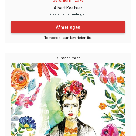
Geranium - Love
Albert Koetsier
Kies eigen afmetingen
Afmetingen
Toevoegen aan favorietenlijst
Kunst op maat