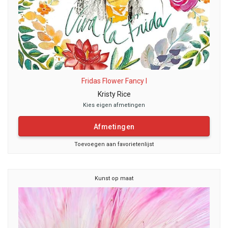
Fridas Flower Fancy I
Kristy Rice
Kies eigen afmetingen
Afmetingen
Toevoegen aan favorietenlijst
Kunst op maat