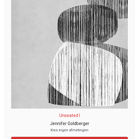
Unseated I
Jennifer Goldberger
Kies eigen afmetingen