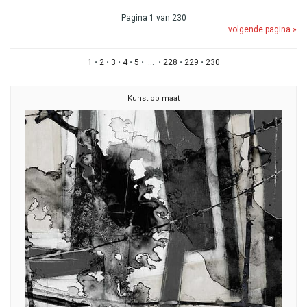
Pagina 1 van 230
volgende pagina »
1
•
2
•
3
•
4
•
5
• ... •
228
•
229
•
230
Kunst op maat