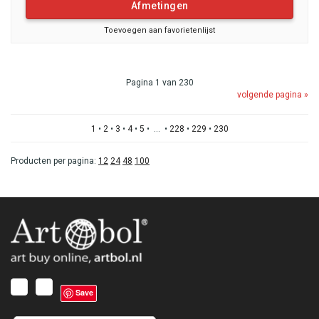
Afmetingen
Toevoegen aan favorietenlijst
Pagina 1 van 230
volgende pagina »
1
•
2
•
3
•
4
•
5
• ... •
228
•
229
•
230
Producten per pagina:
12
24
48
100
Save