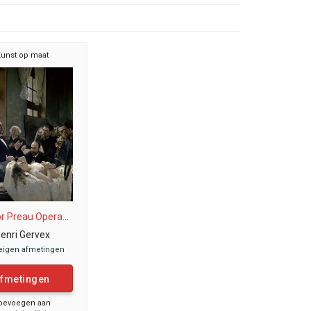
unst op maat
r Preau Opera...
enri Gervex
eigen afmetingen
fmetingen
oevoegen aan