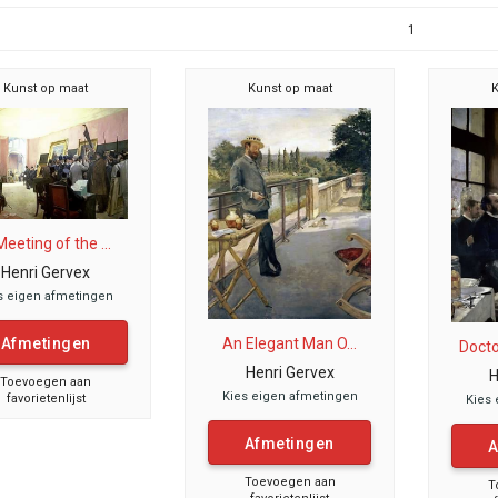
1
Kunst op maat
Kunst op maat
K
eeting of the ...
Henri Gervex
s eigen afmetingen
Afmetingen
An Elegant Man O...
Docto
Henri Gervex
H
Toevoegen aan
Kies eigen afmetingen
favorietenlijst
Kies 
Afmetingen
A
Toevoegen aan
T