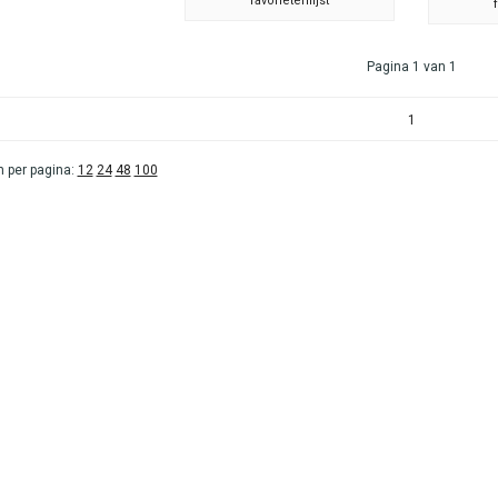
favorietenlijst
Pagina 1 van 1
1
 per pagina:
12
24
48
100