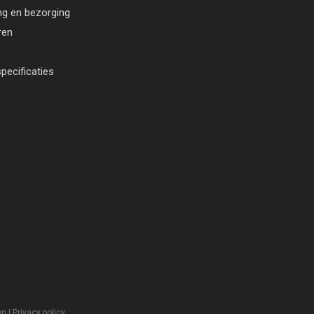
ng en bezorging
ren
pecificaties
en
|
Privacy policy