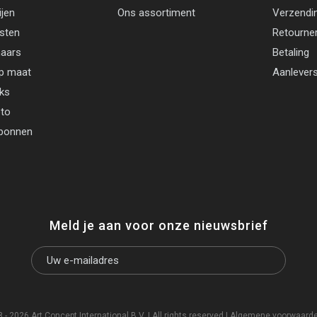
ijen
Ons assortiment
Verzendi
jsten
Retourne
aars
Betaling
p maat
Aanlevers
cks
oto
bonnen
Meld je aan voor onze nieuwsbrief
- 2026 Art Concept International B.V. | All rights reserved |
Algemene voorwaard