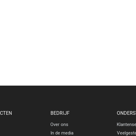
CTEN
BEDRIJF
ONDERS
Over ons
Klantense
In de media
Veelgest