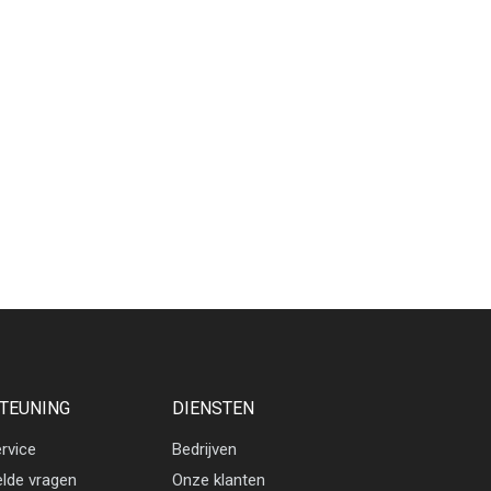
TEUNING
DIENSTEN
rvice
Bedrijven
elde vragen
Onze klanten