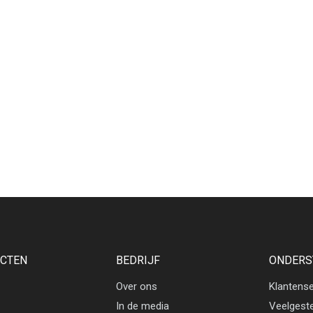
CTEN
BEDRIJF
ONDERS
Over ons
Klantense
In de media
Veelgest