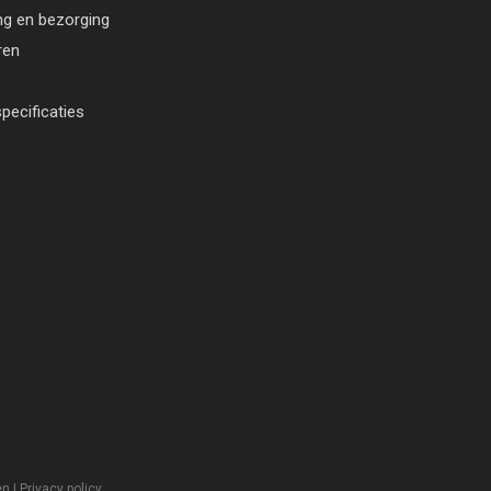
ng en bezorging
ren
pecificaties
en
|
Privacy policy