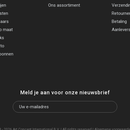
ijen
Ons assortiment
Verzendi
jsten
Retourne
aars
Betaling
p maat
Aanlevers
cks
oto
bonnen
Meld je aan voor onze nieuwsbrief
- 2026 Art Concept International B.V. | All rights reserved |
Algemene voorwaard