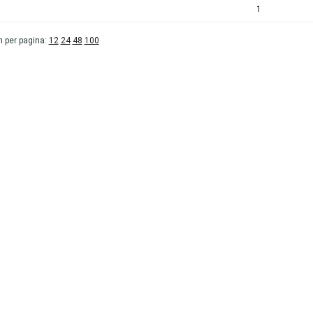
1
 per pagina:
12
24
48
100