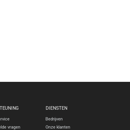
TEUNING
DIENSTEN
rvice
Bedrijven
elde vragen
Onze klanten