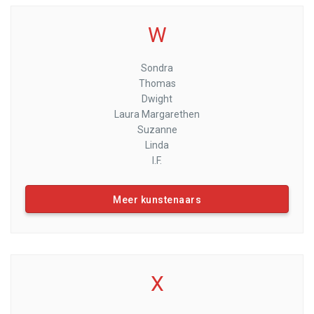
W
Sondra
Thomas
Dwight
Laura Margarethen
Suzanne
Linda
I.F.
Meer kunstenaars
X