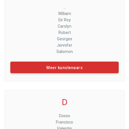
...
William
Sir Roy
Carolyn
Robert
Georges
Jennifer
Salomon
Meer kunstenaars
D
Dosso
Francisco
Valentin