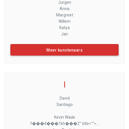
Jurgen
Anna
Margreet
Willem
Katya
Jan
Meer kunstenaars
I
David
Santiago
...
Kevin Wade
f���4���1kh���Z" title="">...