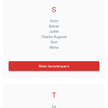
S
Victor
Bishan
Judith
Charles Auguste
Bret
Mona
...
Meer kunstenaars
T
Ira