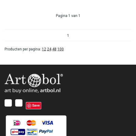
Pagina 1 van 1
1
Producten per pagina:
12
24
48
100
Save