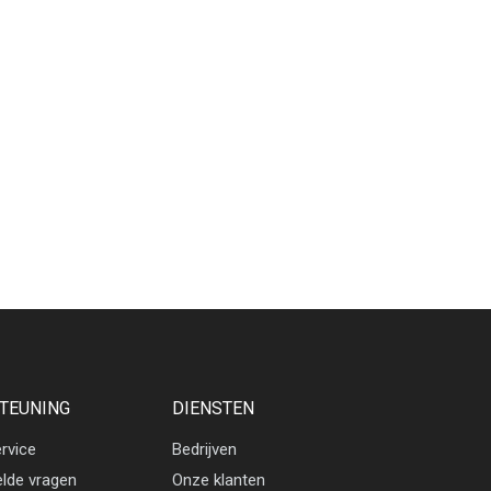
TEUNING
DIENSTEN
rvice
Bedrijven
elde vragen
Onze klanten