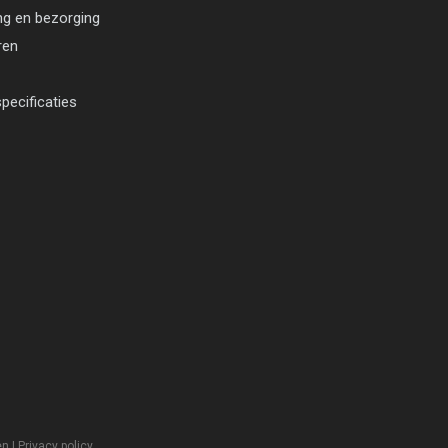
ng en bezorging
ren
pecificaties
en
|
Privacy policy