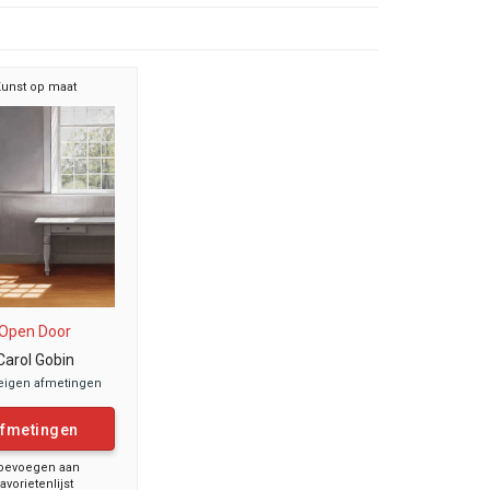
unst op maat
Open Door
Carol Gobin
eigen afmetingen
fmetingen
oevoegen aan
favorietenlijst