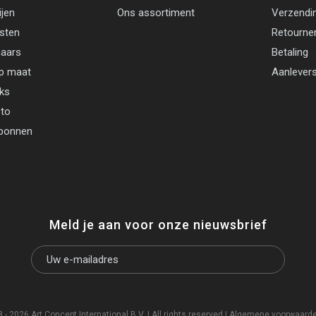
ijen
Ons assortiment
Verzendi
jsten
Retourne
aars
Betaling
p maat
Aanlevers
cks
oto
bonnen
Meld je aan voor onze nieuwsbrief
- 2026 Art Concept International B.V. | All rights reserved |
Algemene voorwaard