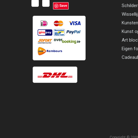
Schilder
Save
Wisselli
Kunsten
Kunst o
Art blo
Eigen f
Cadeau
Copyright © 2008 