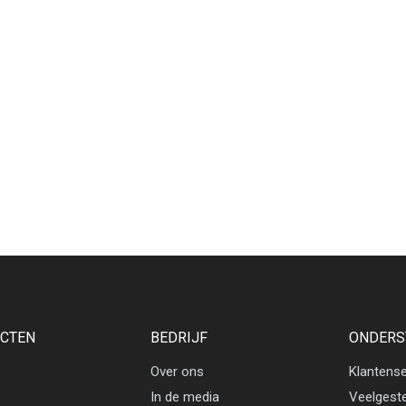
CTEN
BEDRIJF
ONDERS
Over ons
Klantense
In de media
Veelgest