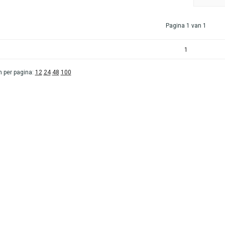
Pagina 1 van 1
1
 per pagina:
12
24
48
100