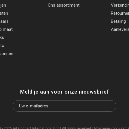
ijen
Ons assortiment
Verzendi
jsten
Retourne
aars
Betaling
p maat
Aanlevers
cks
oto
bonnen
Meld je aan voor onze nieuwsbrief
- 2026 Art Concept International B.V. | All rights reserved |
Algemene voorwaard