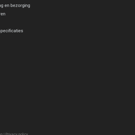
ng en bezorging
ren
pecificaties
en
|
Privacy policy