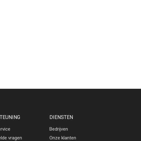
TEUNING
DIENSTEN
rvice
Bedrijven
elde vragen
Onze klanten