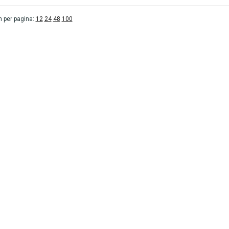
 per pagina:
12
24
48
100