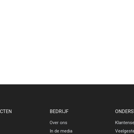
CTEN
BEDRIJF
ONDERS
Over ons
Klantense
In de media
Veelgest