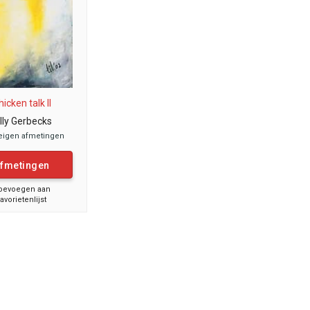
hicken talk II
illy Gerbecks
eigen afmetingen
fmetingen
oevoegen aan
favorietenlijst