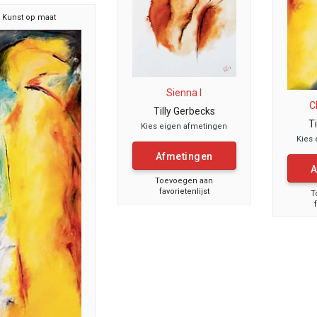
Kunst op maat
Sienna I
C
Tilly Gerbecks
T
Kies eigen afmetingen
Kies 
Afmetingen
A
Toevoegen aan
favorietenlijst
T