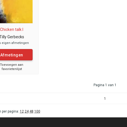
Chicken talk I
Tilly Gerbecks
s eigen afmetingen
Afmetingen
Toevoegen aan
favorietenlijst
Pagina 1 van 1
1
 per pagina:
12
24
48
100