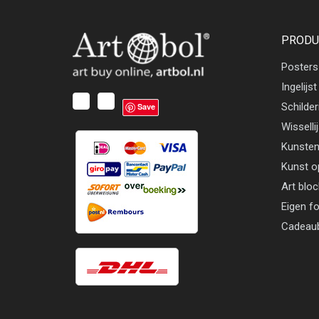
PRODU
Posters
Ingelijst
Schilder
Save
Wisselli
Kunsten
Kunst o
Art blo
Eigen f
Cadeau