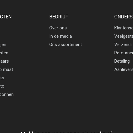
CTEN
BEDRIJF
ONDERS
Over ons
Klantense
In de media
Veelgest
ijen
Ons assortiment
Verzendi
jsten
Retourne
aars
Betaling
p maat
Aanlevers
cks
oto
bonnen