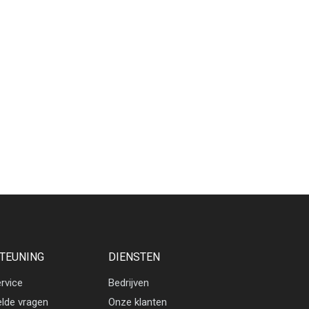
TEUNING
DIENSTEN
rvice
Bedrijven
elde vragen
Onze klanten