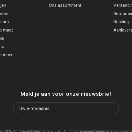
ijen
Ons assortiment
Verzendi
jsten
Retourne
aars
Betaling
p maat
Aanlevers
cks
oto
bonnen
Meld je aan voor onze nieuwsbrief
- 2026 Art Concept International B.V. | All rights reserved |
Algemene voorwaard