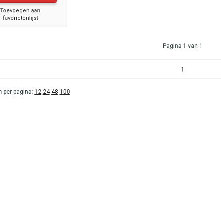
Toevoegen aan
favorietenlijst
Pagina 1 van 1
1
 per pagina:
12
24
48
100