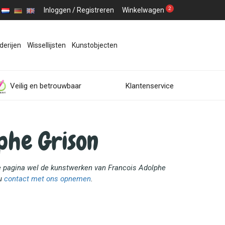
2
Inloggen
/
Registreren
Winkelwagen
derijen
Wissellijsten
Kunstobjecten
Veilig en betrouwbaar
Klantenservice
phe Grison
ze pagina wel de kunstwerken van Francois Adolphe
 u
contact met ons opnemen
.