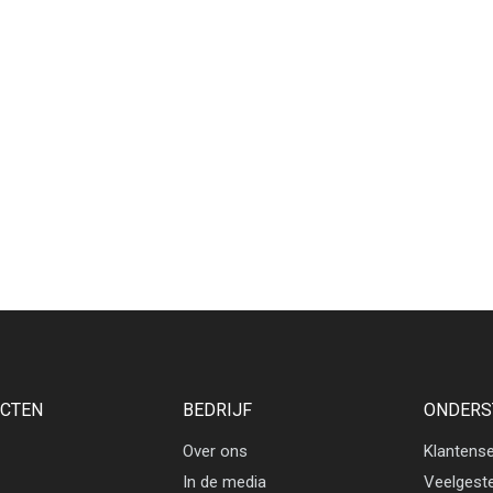
CTEN
BEDRIJF
ONDERS
Over ons
Klantense
In de media
Veelgest