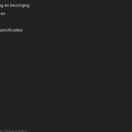
ng en bezorging
ren
pecificaties
en
|
Privacy policy