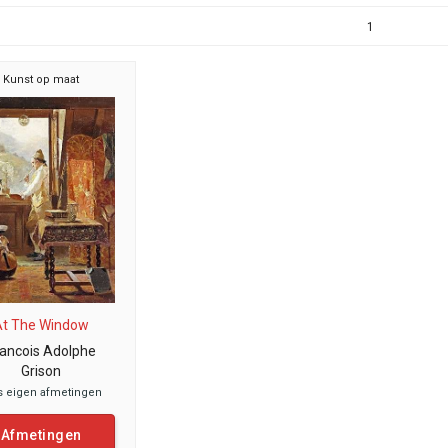
1
Kunst op maat
At The Window
rancois Adolphe
Grison
s eigen afmetingen
Afmetingen