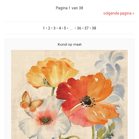
Pagina 1 van 38
volgende pagina »
1
•
2
•
3
•
4
•
5
• ... •
36
•
37
•
38
Kunst op maat