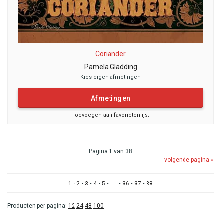
Coriander
Pamela Gladding
Kies eigen afmetingen
Afmetingen
Toevoegen aan favorietenlijst
Pagina 1 van 38
volgende pagina »
1
•
2
•
3
•
4
•
5
• ... •
36
•
37
•
38
Producten per pagina:
12
24
48
100