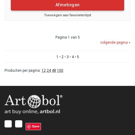
Afmetingen
Toevoegen aan favorietenlijst
Pagina 1 van 5
volgende pagina »
1
•
2
•
3
•
4
•
5
Producten per pagina:
12
24
48
100
Save