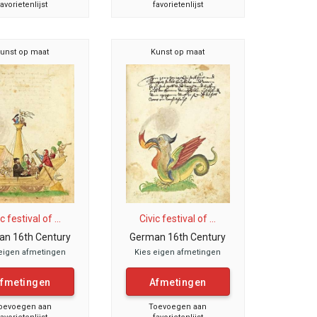
favorietenlijst
favorietenlijst
unst op maat
Kunst op maat
c festival of ...
Civic festival of ...
n 16th Century
German 16th Century
eigen afmetingen
Kies eigen afmetingen
fmetingen
Afmetingen
oevoegen aan
Toevoegen aan