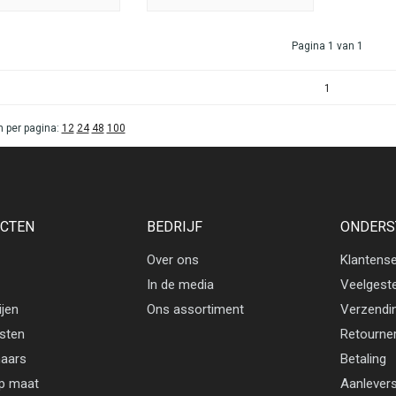
Pagina 1 van 1
1
 per pagina:
12
24
48
100
CTEN
BEDRIJF
ONDERS
Over ons
Klantense
In de media
Veelgest
ijen
Ons assortiment
Verzendi
jsten
Retourne
aars
Betaling
p maat
Aanlevers