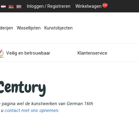
267
Inloggen
/
Registreren
Winkelwagen
derijen
Wissellijsten
Kunstobjecten
Veilig en betrouwbaar
Klantenservice
Century
eze pagina wel de kunstwerken van German 16th
t u
contact met ons opnemen
.