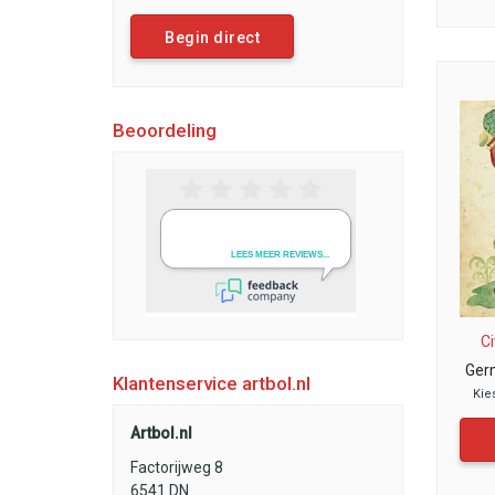
Begin direct
Beoordeling
Ci
Ger
Klantenservice artbol.nl
Kie
Artbol.nl
Factorijweg 8
6541 DN