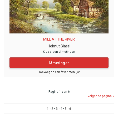
MILL AT THE RIVER
Helmut Glassl
Kies eigen afmetingen
Afmetingen
Toevoegen aan favorietenlijst
Pagina 1 van 6
volgende pagina »
1
•
2
•
3
•
4
•
5
•
6