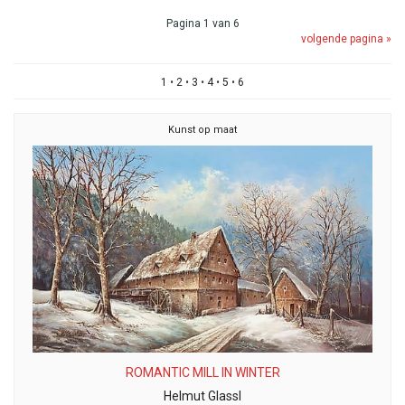
Pagina 1 van 6
volgende pagina »
1
•
2
•
3
•
4
•
5
•
6
Kunst op maat
ROMANTIC MILL IN WINTER
Helmut Glassl