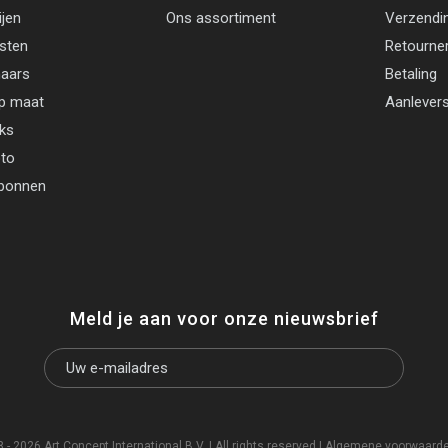
ijen
Ons assortiment
Verzendi
jsten
Retourne
aars
Betaling
p maat
Aanlevers
cks
oto
bonnen
Meld je aan voor onze nieuwsbrief
- 2026 Art Concept International B.V. | All rights reserved |
Algemene voorwaard