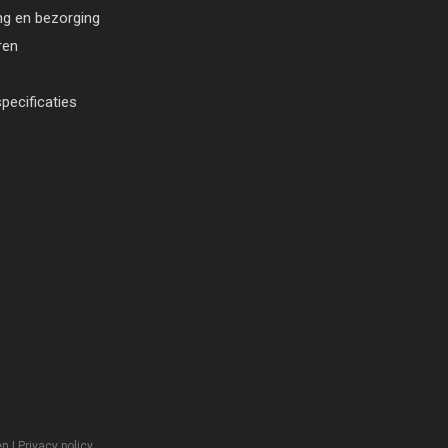
ng en bezorging
ren
pecificaties
en
|
Privacy policy