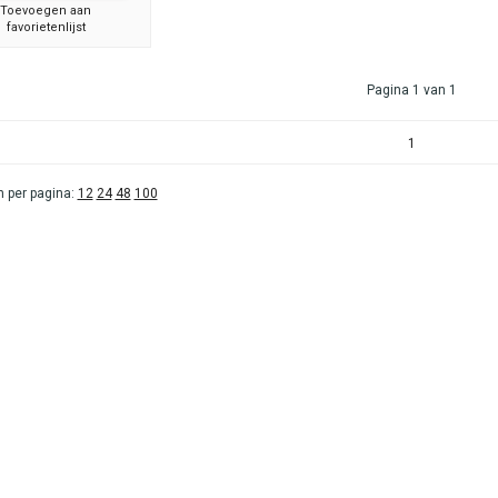
Toevoegen aan
favorietenlijst
Pagina 1 van 1
1
 per pagina:
12
24
48
100