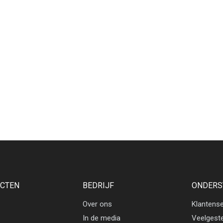
CTEN
BEDRIJF
ONDERS
Over ons
Klantense
In de media
Veelgest