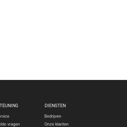
TEUNING
DIENSTEN
rvice
Bedrijven
elde vragen
Onze klanten