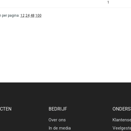
1
 per pagina:
12
24
48
100
CTEN
BEDRIJF
ONDERS
Over ons
Klantense
In de media
Veelgest