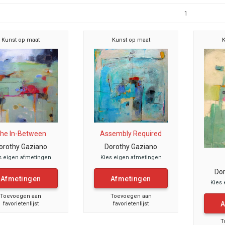
1
Kunst op maat
Kunst op maat
K
he In-Between
Assembly Required
orothy Gaziano
Dorothy Gaziano
s eigen afmetingen
Kies eigen afmetingen
Dor
Afmetingen
Afmetingen
Kies 
Toevoegen aan
Toevoegen aan
A
favorietenlijst
favorietenlijst
T