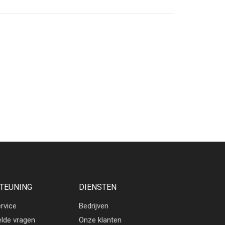
TEUNING
DIENSTEN
rvice
Bedrijven
elde vragen
Onze klanten