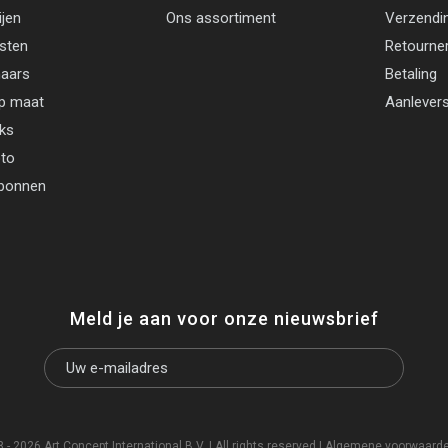
ijen
Ons assortiment
Verzendi
jsten
Retourne
aars
Betaling
p maat
Aanlevers
cks
oto
bonnen
Meld je aan voor onze nieuwsbrief
- 2026 Art Concept International B.V. | All rights reserved |
Algemene voorwaard