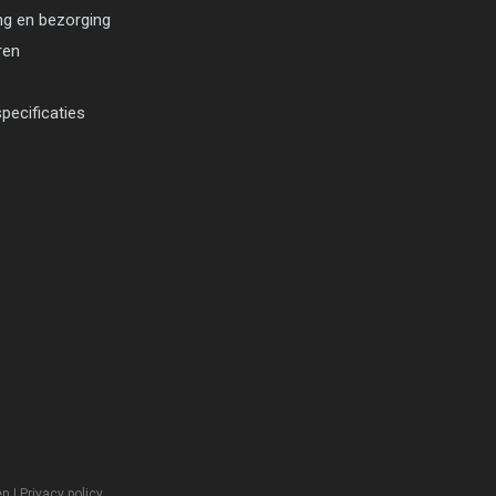
ng en bezorging
ren
pecificaties
en
|
Privacy policy