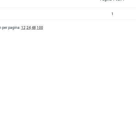
1
 per pagina:
12
24
48
100