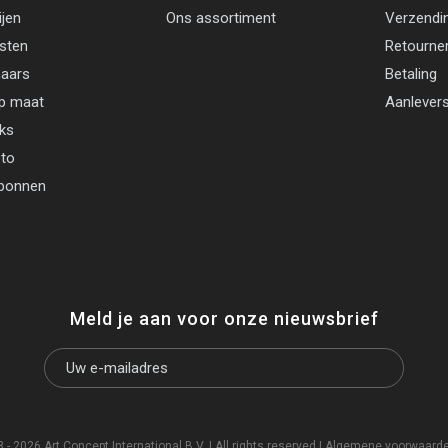
ijen
Ons assortiment
Verzendi
jsten
Retourne
aars
Betaling
p maat
Aanlevers
cks
oto
bonnen
Meld je aan voor onze nieuwsbrief
- 2026 Art Concept International B.V. | All rights reserved |
Algemene voorwaard