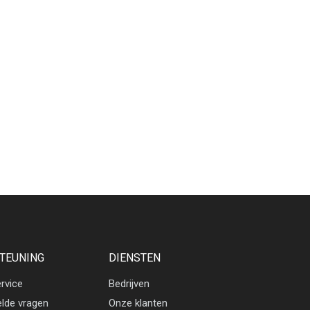
TEUNING
DIENSTEN
rvice
Bedrijven
elde vragen
Onze klanten