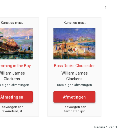
1
Kunst op maat
Kunst op maat
mming in the Bay
Bass Rocks Gloucester
William James
William James
Glackens
Glackens
s eigen afmetingen
Kies eigen afmetingen
Afmetingen
Afmetingen
Toevoegen aan
Toevoegen aan
favorietenlijst
favorietenlijst
Pagina 1 van 1