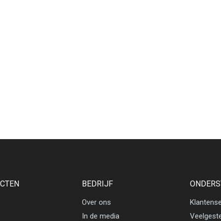
CTEN
BEDRIJF
ONDERS
Over ons
Klantense
In de media
Veelgest