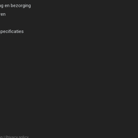
ng en bezorging
ren
pecificaties
en
|
Privacy policy