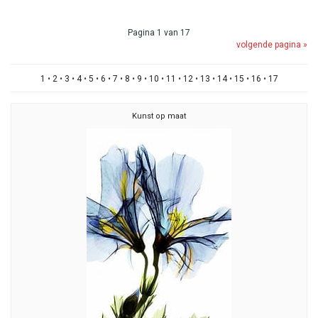
Pagina 1 van 17
volgende pagina »
1
•
2
•
3
•
4
•
5
•
6
•
7
•
8
•
9
•
10
•
11
•
12
•
13
•
14
•
15
•
16
•
17
Kunst op maat