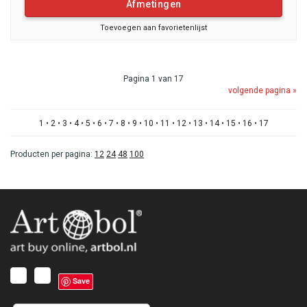
Afmetingen
Toevoegen aan favorietenlijst
Pagina 1 van 17
volgende pagina »
1
•
2
•
3
•
4
•
5
•
6
•
7
•
8
•
9
•
10
•
11
•
12
•
13
•
14
•
15
•
16
•
17
Producten per pagina:
12
24
48
100
Save