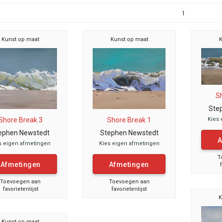
1
Kunst op maat
Kunst op maat
K
S
Ste
Kies 
Shore Break 3
Shore Break 1
ephen Newstedt
Stephen Newstedt
A
s eigen afmetingen
Kies eigen afmetingen
T
Afmetingen
Afmetingen
Toevoegen aan
Toevoegen aan
favorietenlijst
favorietenlijst
K
Kunst op maat