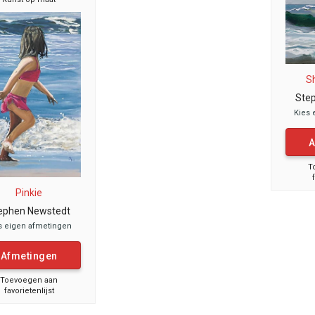
S
Ste
Kies 
A
T
Pinkie
ephen Newstedt
s eigen afmetingen
Afmetingen
Toevoegen aan
favorietenlijst