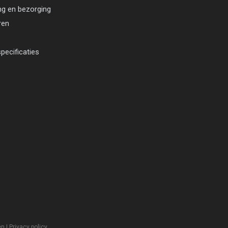
ng en bezorging
ren
pecificaties
en
|
Privacy policy