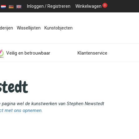
0
Inloggen
/
Registreren
Winkelwagen
derijen
Wissellijsten
Kunstobjecten
Veilig en betrouwbaar
Klantenservice
stedt
eze pagina wel de kunstwerken van Stephen Newstedt
ct met ons opnemen
.