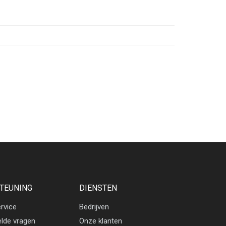
TEUNING
DIENSTEN
rvice
Bedrijven
elde vragen
Onze klanten