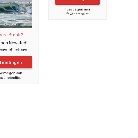
Toevoegen aan
favorietenlijst
hore Break 2
phen Newstedt
eigen afmetingen
fmetingen
oevoegen aan
favorietenlijst