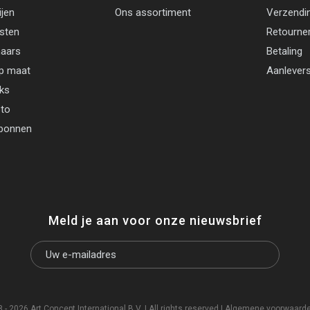
ijen
Ons assortiment
Verzendi
jsten
Retourne
aars
Betaling
p maat
Aanlevers
cks
oto
bonnen
Meld je aan voor onze nieuwsbrief
- 2026 Art Concept International B.V. | All rights reserved |
Algemene voorwaard