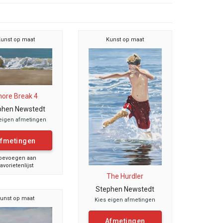
unst op maat
Kunst op maat
hore Break 4
phen Newstedt
eigen afmetingen
fmetingen
oevoegen aan
favorietenlijst
The Hurdler
Stephen Newstedt
unst op maat
Kies eigen afmetingen
Afmetingen