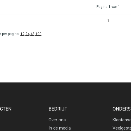
Pagina 1 van 1
1
 per pagina:
12
24
48
100
CTEN
BEDRIJF
ONDERS
Over ons
Klantense
In de media
Veelgest