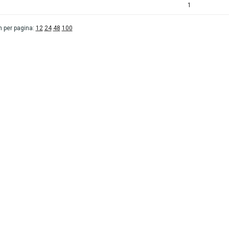
1
 per pagina:
12
24
48
100