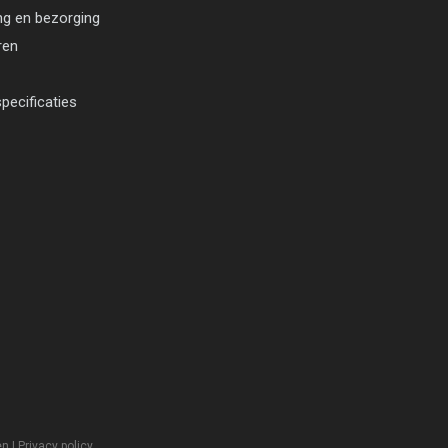
ng en bezorging
ren
pecificaties
en
|
Privacy policy