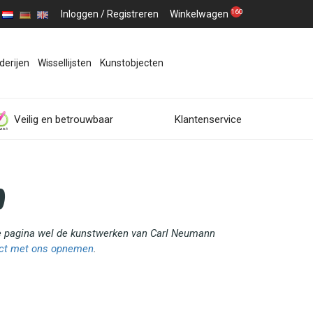
160
Inloggen
/
Registreren
Winkelwagen
derijen
Wissellijsten
Kunstobjecten
Veilig en betrouwbaar
Klantenservice
n
eze pagina wel de kunstwerken van Carl Neumann
ct met ons opnemen
.