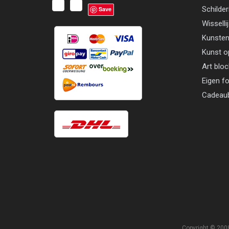
Schilder
Save
Wisselli
Kunsten
Kunst o
Art blo
Eigen f
Cadeau
Copyright © 2008 