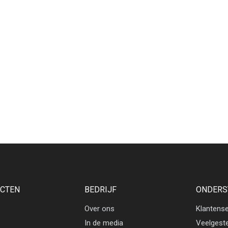
CTEN
BEDRIJF
ONDERS
Over ons
Klantense
In de media
Veelgest