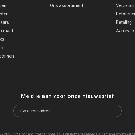
ijen
Ons assortiment
Verzendi
jsten
Retourne
aars
Betaling
p maat
Aanlevers
cks
oto
bonnen
Meld je aan voor onze nieuwsbrief
- 2026 Art Concept International B.V. | All rights reserved |
Algemene voorwaard