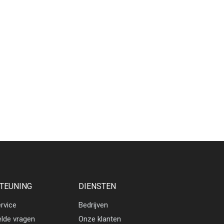
TEUNING
DIENSTEN
rvice
Bedrijven
elde vragen
Onze klanten