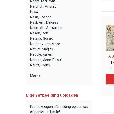
Naomi McCavitt
Narchuk, Andrey
Nasa
Nash, Joseph
Naskrent, Delores
Nasmyth, Alexander
Nason, Ben
Natalia, Gusak
Nattier, Jean-Marc
Nature Magick
Naugle, Karen
A G
Naurac, Jean-Raoul
L
Nauts, Frans
Kie
More »
Eigen afbeelding uploaden
Print uw eigen afbeelding op canvas
of papier en lijst in!