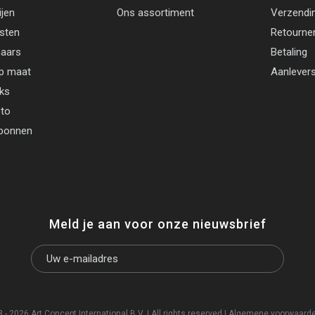
ijen
Ons assortiment
Verzendi
jsten
Retourne
aars
Betaling
p maat
Aanlevers
cks
oto
bonnen
Meld je aan voor onze nieuwsbrief
- 2026 Art Concept International B.V. | All rights reserved |
Algemene voorwaard