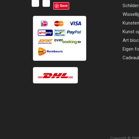
Schilder
Save
Wisselli
Kunsten
Kunst o
Art blo
Eigen f
Cadeau
Copyright © 2008 