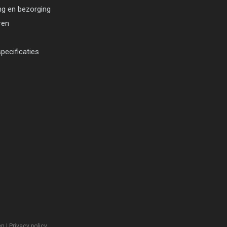
ng en bezorging
ren
pecificaties
en
|
Privacy policy