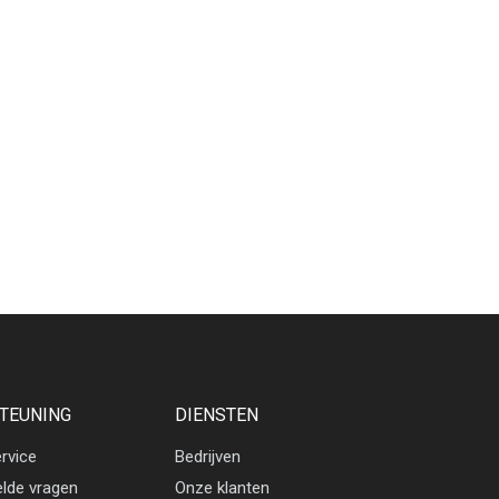
TEUNING
DIENSTEN
rvice
Bedrijven
elde vragen
Onze klanten