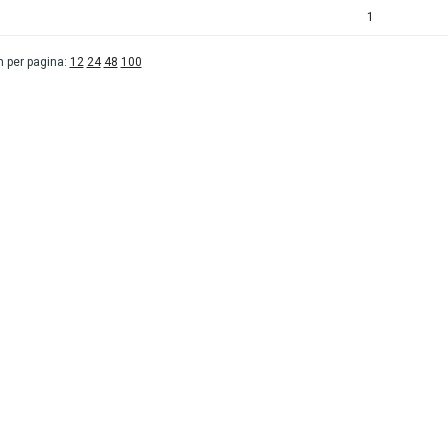
1
 per pagina:
12
24
48
100