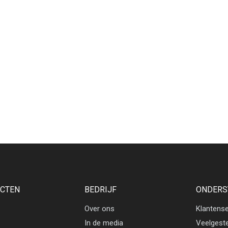
CTEN
BEDRIJF
ONDERS
Over ons
Klantense
In de media
Veelgest