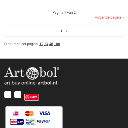
Pagina 1 van 2
volgende pagina »
1
•
2
Producten per pagina:
12
24
48
100
Save