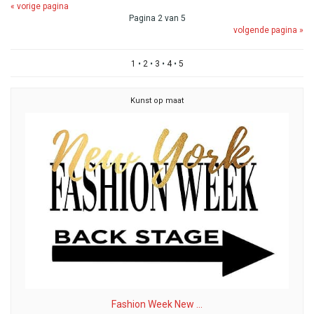
« vorige pagina
Pagina 2 van 5
volgende pagina »
1
•
2
•
3
•
4
•
5
Kunst op maat
Fashion Week New ...