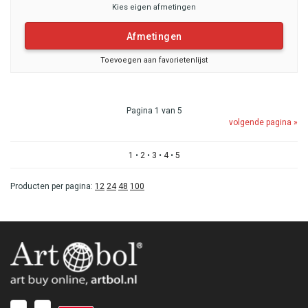
Kies eigen afmetingen
Afmetingen
Toevoegen aan favorietenlijst
Pagina 1 van 5
volgende pagina »
1
•
2
•
3
•
4
•
5
Producten per pagina:
12
24
48
100